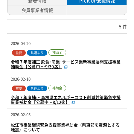
新着情報
PICK UP支援情報
会員事業者情報
5
件
2026-04-20
補助金
重要
県連より
令和７年度補正 飲食･商業･サービス業新事業展開支援事業
補助金【公募中 ～9/30迄】
2026-02-10
補助金
重要
県連より
令和７年度補正 島根県エネルギーコスト削減対策緊急支援
事業補助金【公募中～8/12迄】
2026-02-05
松江市事業継続緊急支援事業補助金（県東部を震源とする
地震）について