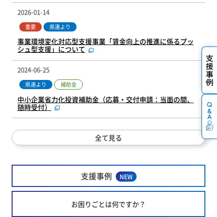
2026-01-14
重要
県連より
事業環境変化対応型支援事業「賃金向上の推進に係るプッ
シュ型支援」について
2024-06-25
補助金
県連より
中小企業省力化投資補助金（応募・交付申請：当面の間、
随時受付）
全て見る
支援事例
NEW
お困りごとは何ですか？