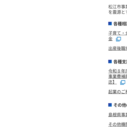
松江市事
を震源と
各種相
子育て・
金
出産後職
各種支
令和８年
事業費補
迄】
起業のご
その他
島根県事
その他機