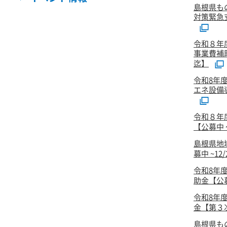
島根県も
対策緊急
令和８年
事業費補
迄】
令和8年
エネ設備
令和８年
【公募中 ～
島根県地
募中 ~12
令和8年
助金【公
令和8年
金【第３次
島根県も