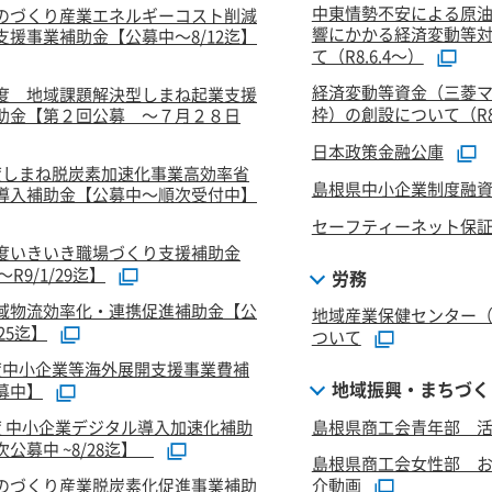
中東情勢不安による原
のづくり産業エネルギーコスト削減
響にかかる経済変動等
支援事業補助金【公募中～8/12迄】
て（R8.6.4～）
経済変動等資金（三菱
度 地域課題解決型しまね起業支援
枠）の創設について（R8.
助金【第２回公募 ～７月２８日
日本政策金融公庫
度しまね脱炭素加速化事業高効率省
島根県中小企業制度融
導入補助金【公募中～順次受付中】
セーフティーネット保
度いきいき職場づくり支援補助金
R9/1/29迄】
労務
域物流効率化・連携促進補助金【公
地域産業保健センター
/25迄】
ついて
度中小企業等海外展開支援事業費補
地域振興・まちづく
募中】
度 中小企業デジタル導入加速化補助
島根県商工会青年部 活
公募中 ~8/28迄】
島根県商工会女性部 
のづくり産業脱炭素化促進事業補助
介動画