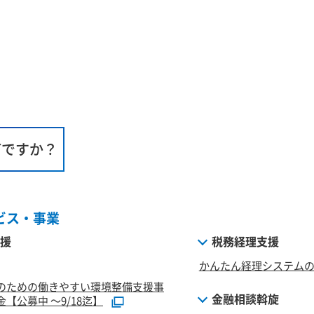
何ですか？
ビス・事業
援
税務経理支援
かんたん経理システム
のための働きやすい環境整備支援事
金融相談斡旋
【公募中 ～9/18迄】