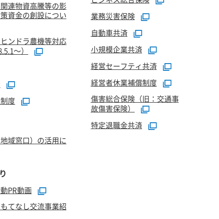
油関連物資高騰等の影
対策資金の創設につい
業務災害保険
自動車共済
マヒンドラ農機等対応
小規模企業共済
5.1～）
経営セーフティ共済
経営者休業補償制度
資
傷害総合保険（旧：交通事
証制度
故傷害保険）
特定退職金共済
（地域窓口）の活用に
り
動PR動画
おもてなし交流事業紹