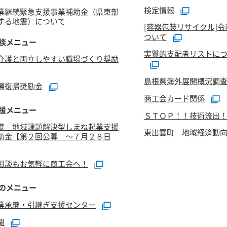
検定情報
業継続緊急支援事業補助金（県東部
する地震）について
[容器包装リサイクル]
ついて
談メニュー
実質的支配者リストにつ
介護と両立しやすい職場づくり奨励
島根県海外展開概況調
場復帰奨励金
商工会カード関係
援メニュー
ＳＴＯＰ！！技術流出
度 地域課題解決型しまね起業支援
東出雲町 地域経済動
助金【第２回公募 ～７月２８日
相談もお気軽に商工会へ！
のメニュー
業承継・引継ぎ支援センター
関