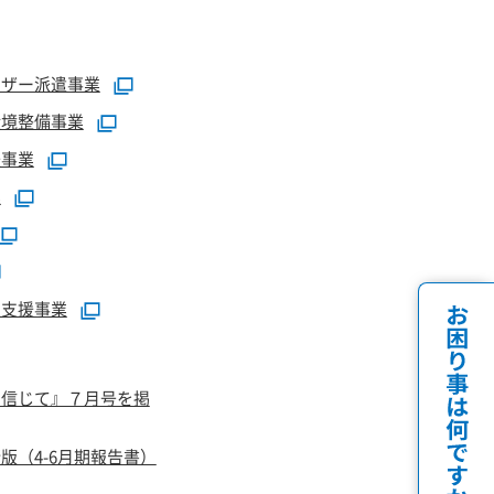
イザー派遣事業
環境整備事業
援事業
業
定支援事業
を信じて』７月号を掲
版（4-6月期報告書）