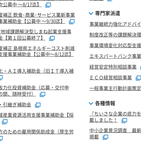
公募中 ～8/17迄】
専門家派遣
度補正 飲食･商業･サービス業新事業
業補助金【公募中 ～9/30迄】
事業継続力強化アドバ
度地域課題解決型しまね起業支援事
制度改正等の課題解決
金【第１回公募終了】
事業環境変化対応型支
度補正 島根県エネルギーコスト削減
支援事業補助金【公募中～8/12迄】
エキスパートバンク事
経営安定特別相談事業
化・ＡＩ導入補助金（旧ＩＴ導入補
ＥＣＯ経営相談事業
省力化投資補助金（応募・交付申
一般事業主行動計画策
の間、随時受付）
各種情報
・引継ぎ補助金
『ちいさな企業の底力
域産業資源活用支援事業補助金【採
載しました！
中小企業景況調査 最新
方のための雇用関係助成金（厚生労
掲載