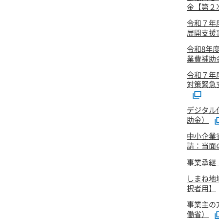
金【第２次
令和７年
展開支援事
令和8年
業費補助
令和７年
対策緊急
デジタル
助金）
中小企業
請：当面
事業承継
しまね地
択者用】
事業主の
働省）