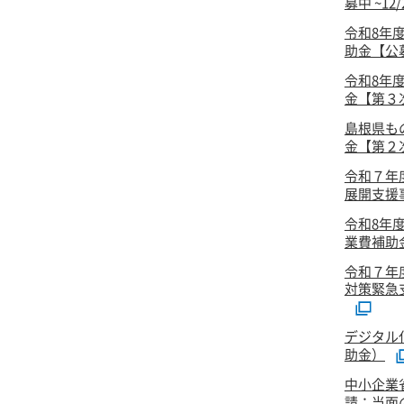
募中 ~12
令和8年
助金【公
令和8年
金【第３次
島根県も
金【第２次
令和７年
展開支援事
令和8年
業費補助
令和７年
対策緊急
デジタル
助金）
中小企業
請：当面