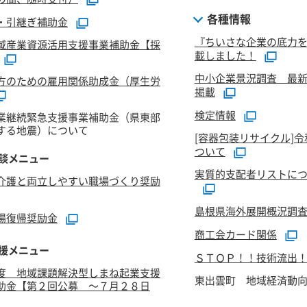
各種情報
・引継ぎ補助金
『ちいさな企業の底力
域産業資源活用支援事業補助金【採
載しました！
中小企業景況調査 最新
方のための雇用関係助成金（厚生労
掲載
検定情報
業継続緊急支援事業補助金（県東部
する地震）について
[容器包装リサイクル]
ついて
談メニュー
実質的支配者リストにつ
介護と両立しやすい職場づくり奨励
島根県海外展開概況調
場復帰奨励金
商工会カード関係
援メニュー
ＳＴＯＰ！！技術流出
度 地域課題解決型しまね起業支援
東出雲町 地域経済動
助金【第２回公募 ～７月２８日