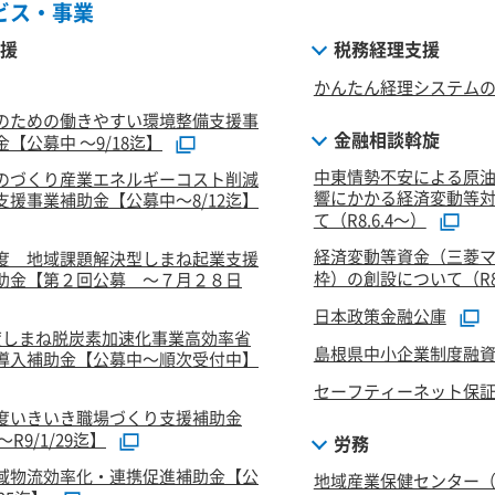
ビス・事業
援
税務経理支援
かんたん経理システム
のための働きやすい環境整備支援事
金融相談斡旋
【公募中 ～9/18迄】
中東情勢不安による原
のづくり産業エネルギーコスト削減
響にかかる経済変動等
支援事業補助金【公募中～8/12迄】
て（R8.6.4～）
経済変動等資金（三菱
度 地域課題解決型しまね起業支援
枠）の創設について（R8.
助金【第２回公募 ～７月２８日
日本政策金融公庫
度しまね脱炭素加速化事業高効率省
島根県中小企業制度融
導入補助金【公募中～順次受付中】
セーフティーネット保
度いきいき職場づくり支援補助金
R9/1/29迄】
労務
域物流効率化・連携促進補助金【公
地域産業保健センター