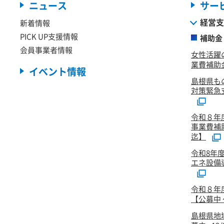
ニュース
サー
経営支
新着情報
PICK UP支援情報
補助金
会員事業者情報
女性活躍
業費補助金
イベント情報
島根県も
対策緊急
令和８年
事業費補
迄】
令和8年
エネ設備
令和８年
【公募中 ～
島根県地