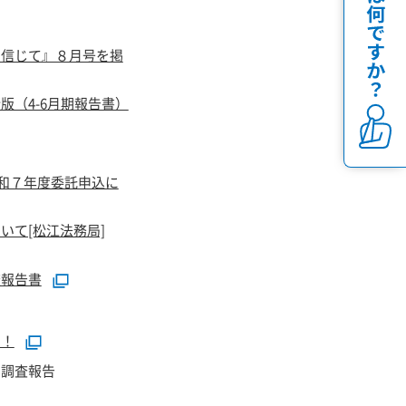
を信じて』８月号を掲
版（4-6月期報告書）
令和７年度委託申込に
いて[松江法務局]
査報告書
！！
向調査報告