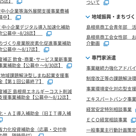
/25迄】
ついて
度中小企業等海外展開支援事業費補
地域振興・まちづく
募中】
度 中小企業デジタル導入加速化補助
島根県商工会青年部 活
公募中 ~8/28迄】
島根県商工会女性部 
のづくり産業脱炭素化促進事業補助
介動画
公募中 ～8/17迄】
専門家派遣
度補正 飲食･商業･サービス業新事業
業補助金【公募中 ～9/30迄】
事業継続力強化アドバ
度地域課題解決型しまね起業支援事
制度改正等の課題解決
金【第１回公募終了】
事業環境変化対応型支
度補正 島根県エネルギーコスト削減
支援事業補助金【公募中～8/12迄】
エキスパートバンク事
経営安定特別相談事業
化・ＡＩ導入補助金（旧ＩＴ導入補
ＥＣＯ経営相談事業
省力化投資補助金（応募・交付申
一般事業主行動計画策
の間、随時受付）