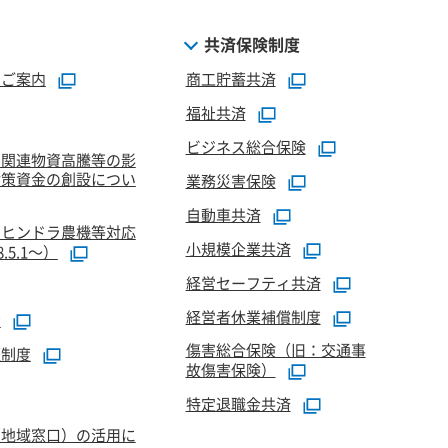
共済保険制度
のご案内
商工貯蓄共済
福祉共済
ビジネス総合保険
油関連物資高騰等の影
対策資金の創設につい
業務災害保険
自動車共済
マヒンドラ農機等対応
小規模企業共済
5.1～）
経営セーフティ共済
経営者休業補償制度
資
傷害総合保険（旧：交通事
証制度
故傷害保険）
特定退職金共済
（地域窓口）の活用に