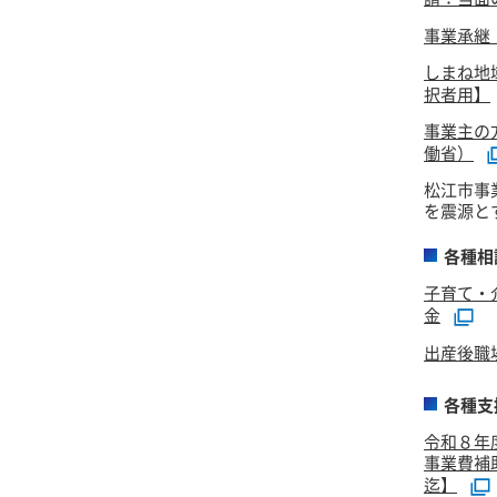
事業承継
しまね地
択者用】
事業主の
働省）
松江市事
を震源と
各種相
子育て・
金
出産後職
各種支
令和８年
事業費補
迄】