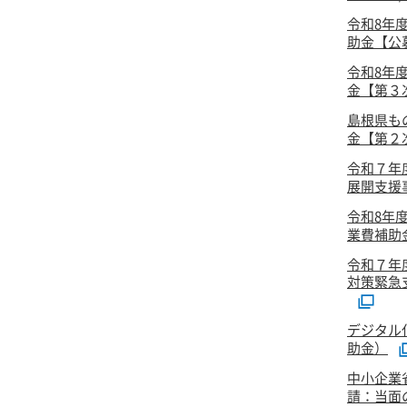
令和8年
助金【公
令和8年
金【第３次
島根県も
金【第２次
令和７年
展開支援事
令和8年
業費補助
令和７年
対策緊急
デジタル
助金）
中小企業
請：当面