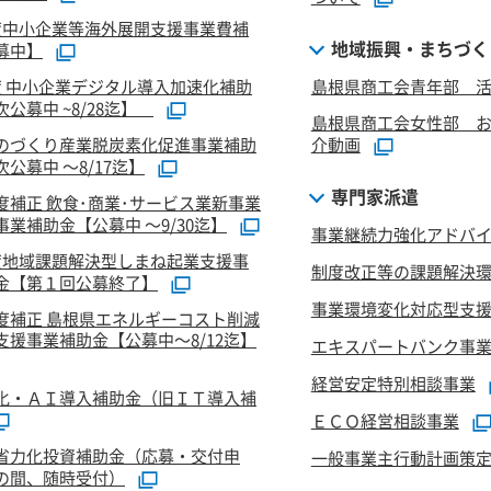
度中小企業等海外展開支援事業費補
地域振興・まちづく
募中】
度 中小企業デジタル導入加速化補助
島根県商工会青年部 活
公募中 ~8/28迄】
島根県商工会女性部 
のづくり産業脱炭素化促進事業補助
介動画
公募中 ～8/17迄】
専門家派遣
度補正 飲食･商業･サービス業新事業
業補助金【公募中 ～9/30迄】
事業継続力強化アドバ
度地域課題解決型しまね起業支援事
制度改正等の課題解決
金【第１回公募終了】
事業環境変化対応型支
度補正 島根県エネルギーコスト削減
支援事業補助金【公募中～8/12迄】
エキスパートバンク事
経営安定特別相談事業
化・ＡＩ導入補助金（旧ＩＴ導入補
ＥＣＯ経営相談事業
省力化投資補助金（応募・交付申
一般事業主行動計画策
の間、随時受付）