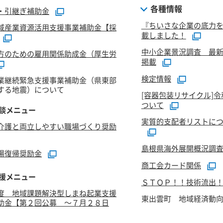
各種情報
・引継ぎ補助金
『ちいさな企業の底力
域産業資源活用支援事業補助金【採
載しました！
中小企業景況調査 最新
方のための雇用関係助成金（厚生労
掲載
検定情報
業継続緊急支援事業補助金（県東部
する地震）について
[容器包装リサイクル]
ついて
談メニュー
実質的支配者リストにつ
介護と両立しやすい職場づくり奨励
島根県海外展開概況調
場復帰奨励金
商工会カード関係
援メニュー
ＳＴＯＰ！！技術流出
度 地域課題解決型しまね起業支援
東出雲町 地域経済動
助金【第２回公募 ～７月２８日