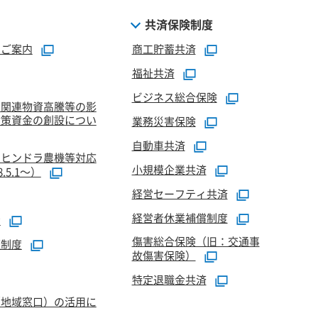
共済保険制度
のご案内
商工貯蓄共済
福祉共済
ビジネス総合保険
油関連物資高騰等の影
対策資金の創設につい
業務災害保険
自動車共済
マヒンドラ農機等対応
小規模企業共済
5.1～）
経営セーフティ共済
経営者休業補償制度
資
傷害総合保険（旧：交通事
証制度
故傷害保険）
特定退職金共済
（地域窓口）の活用に