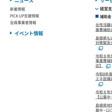
ニュース
サー
経営支
新着情報
PICK UP支援情報
補助金
会員事業者情報
女性活躍
業費補助金
イベント情報
島根県も
対策緊急
令和８年
事業費補
迄】
令和8年
エネ設備
令和８年
【公募中 ～
島根県地
募中 ~12