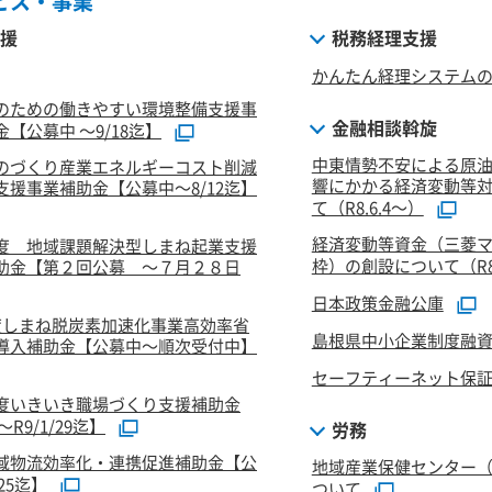
ビス・事業
援
税務経理支援
かんたん経理システム
のための働きやすい環境整備支援事
金融相談斡旋
【公募中 ～9/18迄】
中東情勢不安による原
のづくり産業エネルギーコスト削減
響にかかる経済変動等
支援事業補助金【公募中～8/12迄】
て（R8.6.4～）
経済変動等資金（三菱
度 地域課題解決型しまね起業支援
枠）の創設について（R8.
助金【第２回公募 ～７月２８日
日本政策金融公庫
度しまね脱炭素加速化事業高効率省
島根県中小企業制度融
導入補助金【公募中～順次受付中】
セーフティーネット保
度いきいき職場づくり支援補助金
R9/1/29迄】
労務
域物流効率化・連携促進補助金【公
地域産業保健センター
/25迄】
ついて