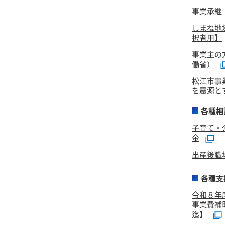
事業承継
しまね地
択者用】
事業主の
働省）
松江市事
を震源と
各種相
子育て・
金
出産後職
各種支
令和８年
事業費補
迄】